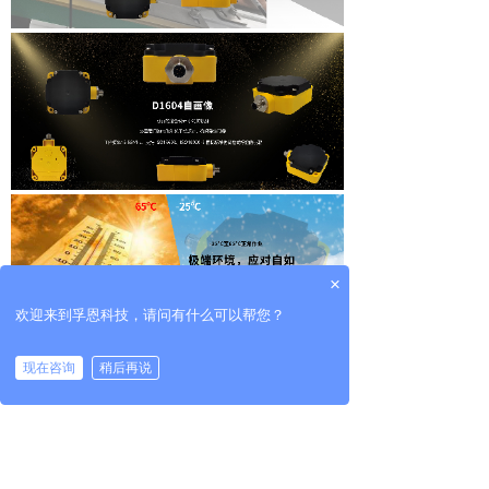
×
欢迎来到孚恩科技，请问有什么可以帮您？
现在咨询
稍后再说
D1604 是一款基于射频识别技术的高频
RFID 标签读卡器，读卡器工作频率 为
13.56MHZ，支持对 I-CODE 2、I-CODE SLI 等
符合 ISO15693、ISO18000-3 国 际标准协议格式