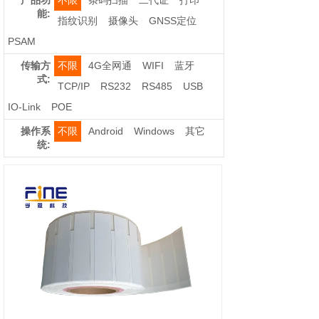
产品功
不限
条码扫描
二代证
打印
能:
指纹识别
摄像头
GNSS定位
PSAM
传输方
不限
4G全网通
WIFI
蓝牙
式:
TCP/IP
RS232
RS485
USB
IO-Link
POE
操作系
不限
Android
Windows
其它
统: